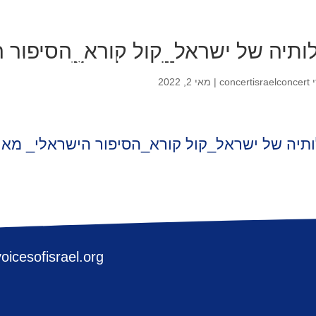
ותיה של ישראל_קול קורא_הסיפור הישראלי
ודותינו
הפרויקטים שלנו
שאלות נפוצות
נהלים ו
י
concertisraelconcert
|
מאי 2, 2022
תיה של ישראל_קול קורא_הסיפור הישראלי_ מאי 2022 (1
oicesofisrael.org