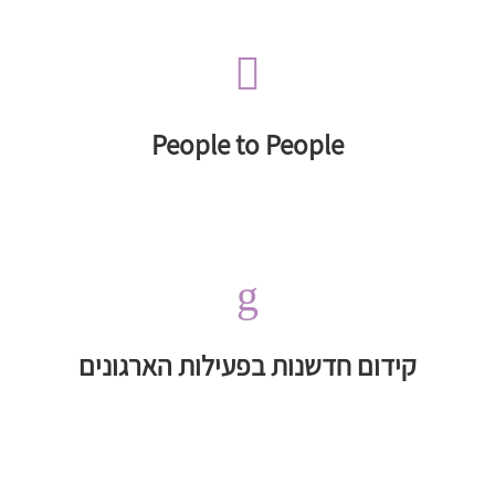

ציבורית
מפגשים, סדנאות והכשרות P2P בדיפלומטיה
People to People
People to People
g
לישראל ומאבק בשיח השנאה וההסתה כנגד ישראל
אזרחיים בתחום הדיפלומטיה הציבורית לחיזוק הלגיטימציה
העצמת יוזמות חדשות ויצירתיות לפעילות של ארגונים
קידום חדשנות בפעילות הארגונים
קידום חדשנות בפעילות הארגונים