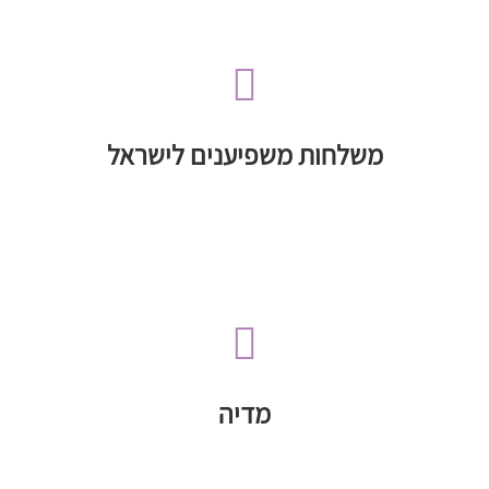

ודת
מתחומים כגון ממשל, אקדמיה, משפט, תרבות
ביקורים בישראל של משפיענים מרחבי העולם
משלחות משפיענים לישראל
משלחות משפיענים לישראל
וההסתה כנגד ישראל

לקיומה של מדינת ישראל ולמאבק בשיח השנאה
Online Engagement
לחיזוק הלגיטימציה
פעילות בתחום המדיה החברתית והדיגיטלית
מדיה
מדיה