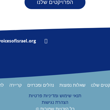
הפרויקטים שלנו
oicesofisrael.org

טים שלנו
שאלות נפוצות
נהלים ומכרזים
קריירה
לת
תנאי שימוש ומדיניות פרטיות
הצהרת נגישות
כל הזכויות שמורות ©