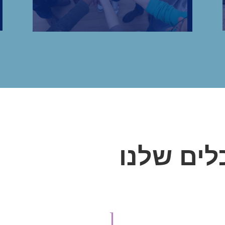
לים שלנו
הידע בדבר אופיין, היקפן וממדיהן
השנאה וההסתה כנגד ישראל והעמקת
l
הדה-לגיטימציה לישראל ועל מאבק בשיח