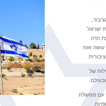
יבור,
ת ישראל
ת הדה
 עושה זאת
יבורית.
לות של
בעולם.
ף עם ממשלת
יות.