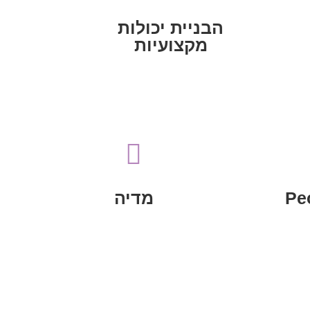
ורישות בין ארגונים פרו-ישראליים
הבניית יכולות מקצועיות, חיבוריות
הבניית יכולות
מקצועיות
הבניית יכולות מקצועיות
וההסתה כנגד ישראל
ישראל ולמאבק בשיח השנאה

הלגיטימציה לקיומה של מדינת
ת
Engagement
לחיזוק
החברתית והדיגיטלית Online
Pe
מדיה
פעילות בתחום המדיה
מדיה