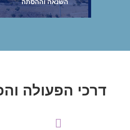
השנאה וההסתה
דרכי הפעולה והכ

ממשל, אקדמיה, משפט, תרבות ודת
מרחבי העולם מתחומים כגון