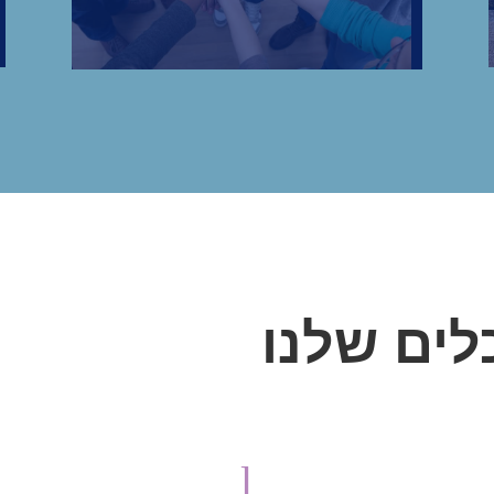
לים שלנו
הידע בדבר אופיין, היקפן וממדיהן
השנאה וההסתה כנגד ישראל והעמקת
l
הדה-לגיטימציה לישראל ועל מאבק בשיח