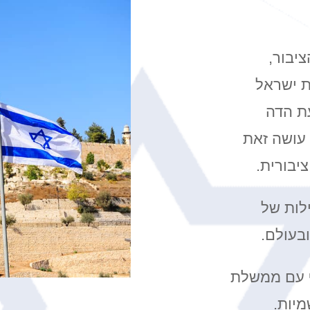
יבור,
ת ישראל
ת הדה
 עושה זאת
יבורית.
לות של
בעולם.
ף עם ממשלת
יות.