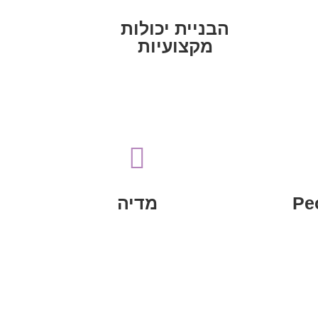
ורישות בין ארגונים פרו-ישראליים
הבניית יכולות מקצועיות, חיבוריות
הבניית יכולות
מקצועיות
הבניית יכולות מקצועיות
וההסתה כנגד ישראל
ישראל ולמאבק בשיח השנאה

הלגיטימציה לקיומה של מדינת
ת
Engagement
לחיזוק
החברתית והדיגיטלית Online
Pe
מדיה
פעילות בתחום המדיה
מדיה