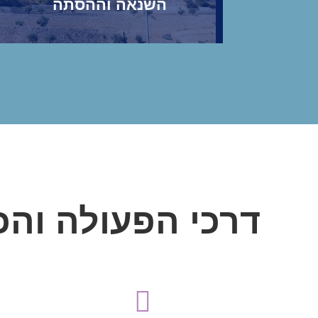
השנאה וההסתה
דרכי הפעולה והכ

ממשל, אקדמיה, משפט, תרבות ודת
מרחבי העולם מתחומים כגון