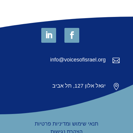
info@voicesofisrael.org


יגאל אלון 127, תל אביב
תנאי שימוש ומדיניות פרטיות
הצהרת נגישות