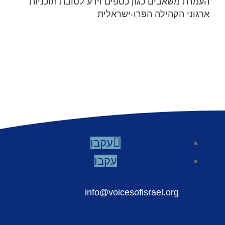
העמדת משאבים כגון כספים וידע לטובת תוכניות
ארגוני הקהילה הפרו-ישראלית
עקבו
עקבו
info@voicesofisrael.org