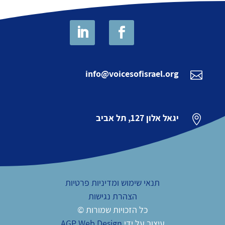
info@voicesofisrael.org

יגאל אלון 127, תל אביב

תנאי שימוש ומדיניות פרטיות
הצהרת נגישות
כל הזכויות שמורות ©
עיצוב על ידי
AGP Web Design