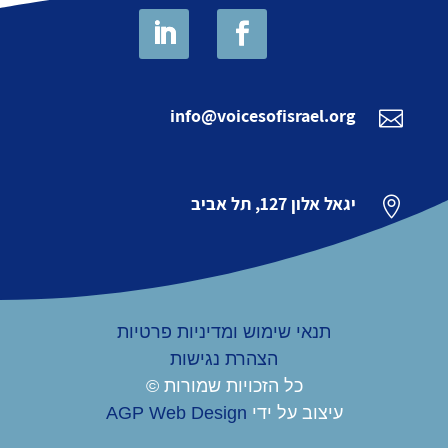
info@voicesofisrael.org

יגאל אלון 127, תל אביב

תנאי שימוש ומדיניות פרטיות
הצהרת נגישות
כל הזכויות שמורות ©
עיצוב על ידי
AGP Web Design