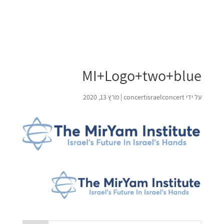
MI+Logo+two+blue
על ידי
concertisraelconcert
|
מרץ 13, 2020