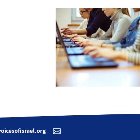
oicesofisrael.org
